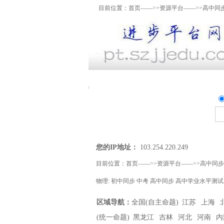
目前位置：
首页
——>>
资源平台
——>>高中同
资料上传
我要提问
精
您的IP地址：
103.254.220.249
目前位置：
首页
——>>
资源平台
——>>
高中同步
物理:
初中同步
中考
高中同步
高中学业水平测试
区域导航：
全国(自主命题)
江苏
上海
(统一命题)
黑龙江
吉林
河北
河南
内