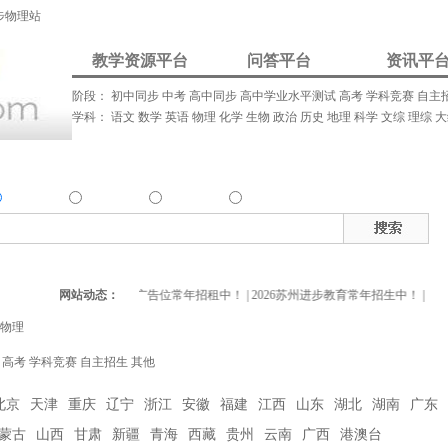
步物理站
教学资源平台
问答平台
资讯平
阶段：
初中同步
中考
高中同步
高中学业水平测试
高考
学科竞赛
自主
学科：
语文
数学
英语
物理
化学
生物
政治
历史
地理
科学
文综
理综
大
我要解答
资讯发布
我要请家教
资源
问答
资讯
家教
热
确搜索：
搜索资源类
搜索问答类
搜索资讯类
搜索家教类
网站动态：
进步教育网广告位常年招租中！
|
2026苏州进步教育常年招生中！
|
物理
高考
学科竞赛
自主招生
其他
北京
天津
重庆
辽宁
浙江
安徽
福建
江西
山东
湖北
湖南
广东
蒙古
山西
甘肃
新疆
青海
西藏
贵州
云南
广西
港澳台