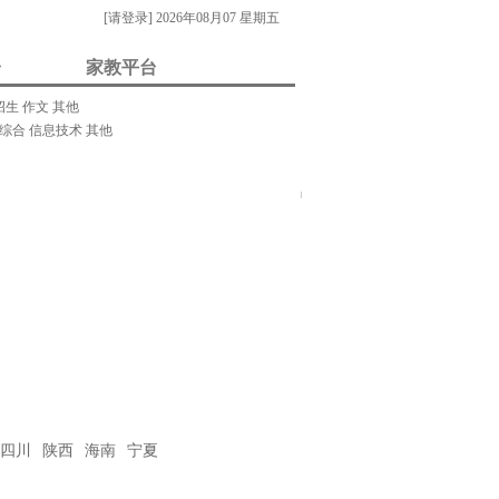
[请登录]
2026年08月07 星期五
台
家教平台
招生
作文
其他
综合
信息技术
其他
我要做家教/招生
门关键字：
教案
课件
视频
素材
试题
试卷
在
线
客
服
四川
陕西
海南
宁夏