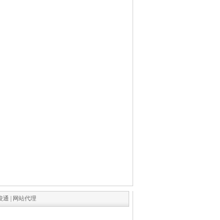
校通
|
网站代理