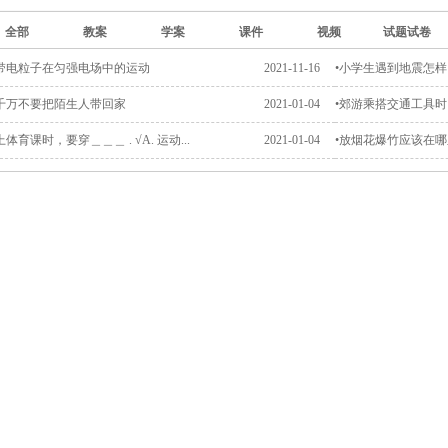
全部
教案
学案
课件
视频
试题试卷
•带电粒子在匀强电场中的运动
2021-11-16
•小学生遇到地震怎
•千万不要把陌生人带回家
2021-01-04
•郊游乘搭交通工具时，应
上体育课时，要穿＿＿＿ . √A. 运动...
2021-01-04
•放烟花爆竹应该在哪里