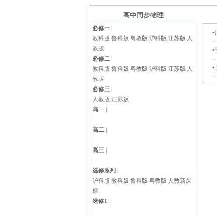
高中同步物理
必修一
|
教科版
鲁科版
粤教版
沪科版
江苏版
人
教版
必修二
|
•
教科版
鲁科版
粤教版
沪科版
江苏版
人
教版
必修三
|
人教版
江苏版
高一
|
高二
|
高三
|
选修系列
|
沪科版
教科版
鲁科版
粤教版
人教新课
标
选修1
|