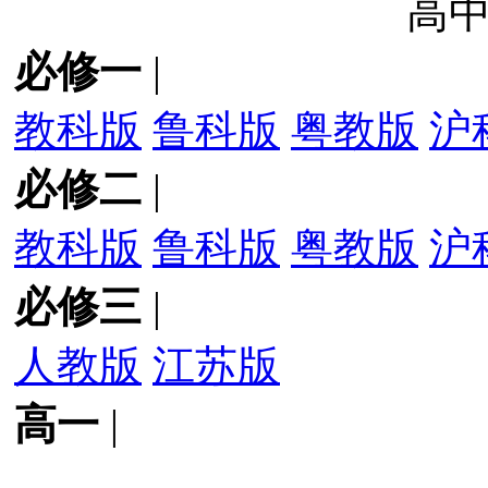
高
必修一
|
教科版
鲁科版
粤教版
沪
必修二
|
教科版
鲁科版
粤教版
沪
必修三
|
人教版
江苏版
高一
|