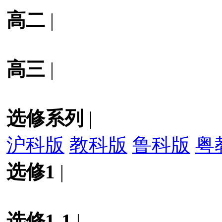
高二
|
高三
|
选修系列
|
沪科版
教科版
鲁科版
粤
选修1
|
选修1-1
|