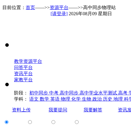
目前位置：
首页
——>>
资源平台
——>>高中同步物理站
[请登录]
2026年08月09 星期日
教学资源平台
问答平台
资讯平台
家教平台
阶段：
初中同步
中考
高中同步
高中学业水平测试
高考
学科：
语文
数学
英语
物理
化学
生物
政治
历史
地理
科
资料上传
我要提问
我要解答
资讯
资源
问答
资讯
家教