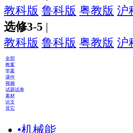
教科版
鲁科版
粤教版
沪
选修3-5
|
教科版
鲁科版
粤教版
沪
全部
教案
学案
课件
视频
试题试卷
素材
论文
其它
•机械能