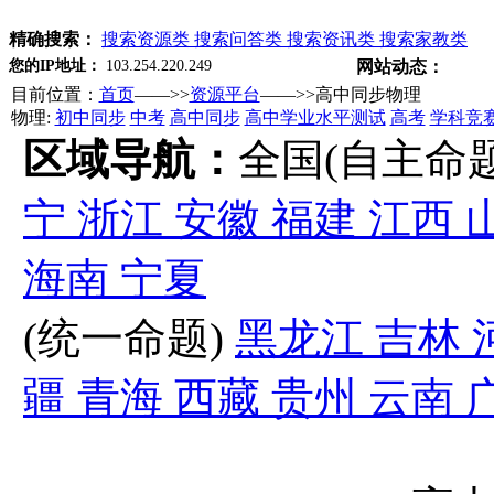
精确搜索：
搜索资源类
搜索问答类
搜索资讯类
搜索家教类
您的IP地址：
103.254.220.249
网站动态：
目前位置：
首页
——>>
资源平台
——>>
高中同步物理
物理:
初中同步
中考
高中同步
高中学业水平测试
高考
学科竞
区域导航：
全国(自主命
宁
浙江
安徽
福建
江西
海南
宁夏
(统一命题)
黑龙江
吉林
疆
青海
西藏
贵州
云南