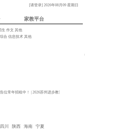
[请登录]
2026年08月09 星期日
台
家教平台
招生
作文
其他
综合
信息技术
其他
我要做家教/招生
门关键字：
教案
课件
视频
素材
试题
试卷
在
线
客
服
告位常年招租中！
|
2026苏州进步教育常年招生中！
|
四川
陕西
海南
宁夏