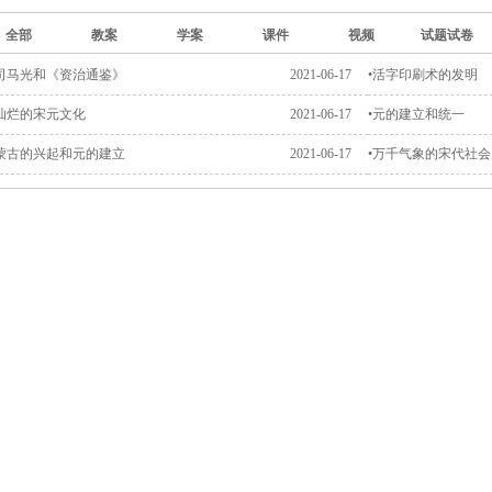
全部
教案
学案
课件
视频
试题试卷
•司马光和《资治通鉴》
2021-06-17
•活字印刷术的发明
•灿烂的宋元文化
2021-06-17
•元的建立和统一
•蒙古的兴起和元的建立
2021-06-17
•万千气象的宋代社