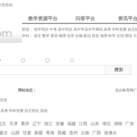
步历史站
教学资源平台
问答平台
资讯平
阶段：
初中同步
中考
高中同步
高中学业水平测试
高考
学科竞赛
自主
学科：
语文
数学
英语
物理
化学
生物
政治
历史
地理
科学
文综
理综
大
我要解答
资讯发布
我要请家教
资源
问答
资讯
家教
热
确搜索：
搜索资源类
搜索问答类
搜索资讯类
搜索家教类
网站动态：
进步教育网广
历史
高考
学科竞赛
自主招生
其他
北京
天津
重庆
辽宁
浙江
安徽
福建
江西
山东
湖北
湖南
广东
蒙古
山西
甘肃
新疆
青海
西藏
贵州
云南
广西
港澳台