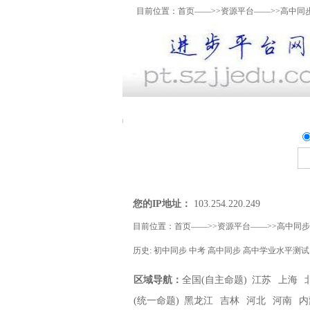
目前位置：
首页
——>>
资源平台
——>>高中同
资料上传
我要提问
精
您的IP地址：
103.254.220.249
目前位置：
首页
——>>
资源平台
——>>
高中同步
历史:
初中同步
中考
高中同步
高中学业水平测试
区域导航：
全国(自主命题)
江苏
上海
(统一命题)
黑龙江
吉林
河北
河南
内