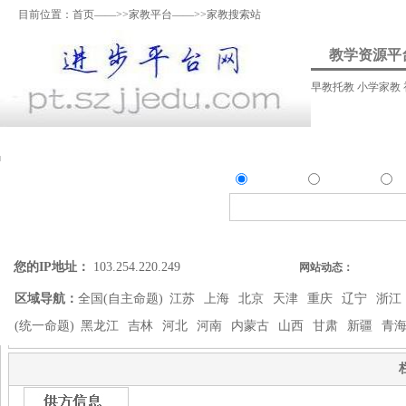
目前位置：
首页
——>>
家教平台
——>>家教搜索站
教学资源平
早教托教
小学家教
资料上传
我要提问
我要解答
资讯发
资源
问答
资
精确搜索：
搜索资源类
搜索问答类
您的IP地址：
103.254.220.249
网站动态：
区域导航：
全国(自主命题)
江苏
上海
北京
天津
重庆
辽宁
浙江
(统一命题)
黑龙江
吉林
河北
河南
内蒙古
山西
甘肃
新疆
青