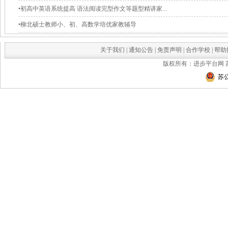
•初高中英语系统提高 语法阅读完型作文等题型精讲家...
•柳北硕士教师小、初、高数学培优家教辅导
关于我们
|
通知公告
|
免责声明
|
合作学校
|
帮助
版权所有：进步平台网
苏公