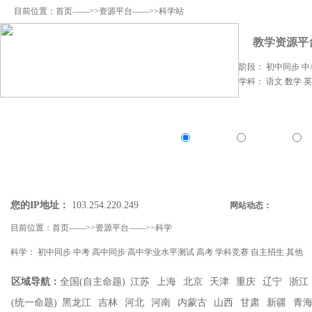
目前位置：
首页
——>>
资源平台
——>>科学站
教学资源平
阶段：
初中同步
中
学科：
语文
数学
资料上传
我要提问
我要解答
资讯发
资源
问答
资
精确搜索：
搜索资源类
搜索问答类
您的IP地址：
103.254.220.249
网站动态：
目前位置：
首页
——>>
资源平台
——>>
科学
科学
：
初中同步
中考
高中同步
高中学业水平测试
高考
学科竞赛
自主招生
其他
区域导航：
全国(自主命题)
江苏
上海
北京
天津
重庆
辽宁
浙江
(统一命题)
黑龙江
吉林
河北
河南
内蒙古
山西
甘肃
新疆
青