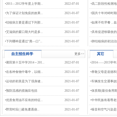
•
2011—2012学年度上学期...
2022-07-01
•
高二阶段性检测地理
•
为了保证计划免疫的效果...
2021-01-07
•
国共十年对峙时期(19
•
结核病主要是通过下列那...
2021-01-07
•
如果不吃早餐，血液
•
艾滋病的窗口期大约是多...
2021-01-07
•
具有促进铁吸收的维
•
下列哪种是通过“粪—口”...
2021-01-07
•
肺结核病的初治治疗
自主招生
科学
更多>>
其它
•
莆田第十五中学2014～201...
2022-07-01
•
2014——2015学年
•
在各种食物中毒中，以细...
2021-01-07
•
孝敬父母是道德和法
•
运动的初衷是为了强身健...
2021-01-07
•
车辆发生交通事故翻
•
预防流感的措施应包括
2021-01-07
•
保质期(最佳食用期)
•
优质食用油不应有的特征...
2021-01-07
•
中华民族有着尊老爱
•
野营时应( )避免遭遇崩...
2021-01-07
•
噪音和空气污染是城