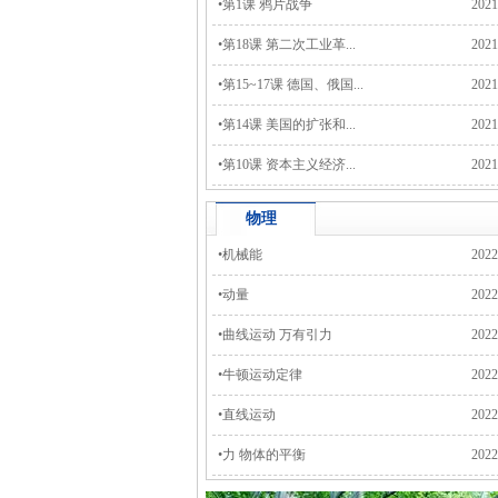
•
第1课 鸦片战争
2021
•
第18课 第二次工业革...
2021
•
第15~17课 德国、俄国...
2021
•
第14课 美国的扩张和...
2021
•
第10课 资本主义经济...
2021
物理
•
机械能
2022
•
动量
2022
•
曲线运动 万有引力
2022
•
牛顿运动定律
2022
•
直线运动
2022
•
力 物体的平衡
2022