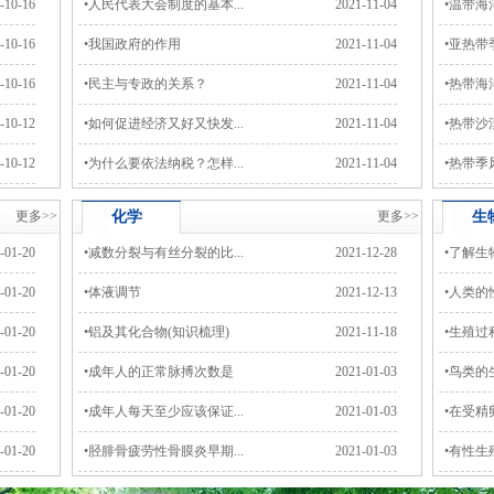
-10-16
•
人民代表大会制度的基本...
2021-11-04
•
温带海
-10-16
•
我国政府的作用
2021-11-04
•
亚热带
-10-16
•
民主与专政的关系？
2021-11-04
•
热带海
-10-12
•
如何促进经济又好又快发...
2021-11-04
•
热带沙
-10-12
•
为什么要依法纳税？怎样...
2021-11-04
•
热带季
更多>>
化学
更多>>
生
-01-20
•
减数分裂与有丝分裂的比...
2021-12-28
•
了解生物
-01-20
•
体液调节
2021-12-13
•
人类的性
-01-20
•
铝及其化合物(知识梳理)
2021-11-18
•
生殖过
-01-20
•
成年人的正常脉搏次数是
2021-01-03
•
鸟类的
-01-20
•
成年人每天至少应该保证...
2021-01-03
•
在受精卵
-01-20
•
胫腓骨疲劳性骨膜炎早期...
2021-01-03
•
有性生殖