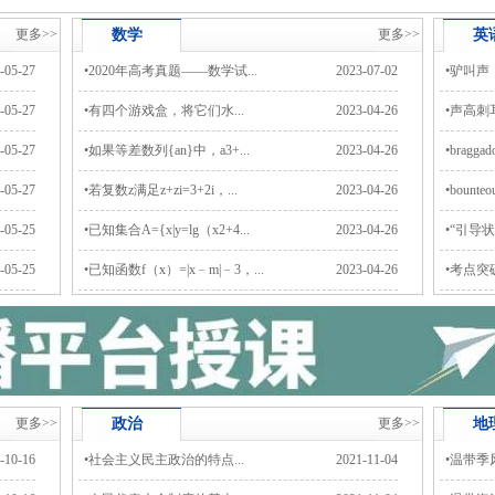
更多>>
数学
更多>>
英
-05-27
•
2020年高考真题——数学试...
2023-07-02
•
驴叫声；
-05-27
•
有四个游戏盒，将它们水...
2023-04-26
•
声高刺耳
-05-27
•
如果等差数列{an}中，a3+...
2023-04-26
•
braggado
-05-27
•
若复数z满足z+zi=3+2i，...
2023-04-26
•
bounteou
-05-25
•
已知集合A={x|y=lg（x2+4...
2023-04-26
•
“引导状语
-05-25
•
已知函数f（x）=|x﹣m|﹣3，...
2023-04-26
•
考点突破
更多>>
政治
更多>>
地
-10-16
•
社会主义民主政治的特点...
2021-11-04
•
温带季