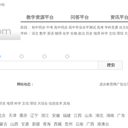
步站
教学资源平台
问答平台
资讯平
阶段：
初中同步
中考
高中同步
高中学业水平测试
高考
学科竞赛
自主
学科：
语文
数学
英语
物理
化学
生物
政治
历史
地理
科学
文综
理综
大
我要解答
资讯发布
我要请家教
资源
问答
资讯
家教
热
确搜索：
搜索资源类
搜索问答类
搜索资讯类
搜索家教类
网站动态：
进步教育网广告位常
历史
地理
科学
文综
理综
大综合
信息技术
其他
北京
天津
重庆
辽宁
浙江
安徽
福建
江西
山东
湖北
湖南
广东
蒙古
山西
甘肃
新疆
青海
西藏
贵州
云南
广西
港澳台