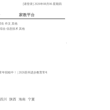
[请登录]
2026年08月06 星期四
台
家教平台
招生
作文
其他
综合
信息技术
其他
我要做家教/招生
门关键字：
教案
课件
视频
素材
试题
试卷
在
线
客
服
年招租中！
|
2026苏州进步教育常年招生中！
|
四川
陕西
海南
宁夏