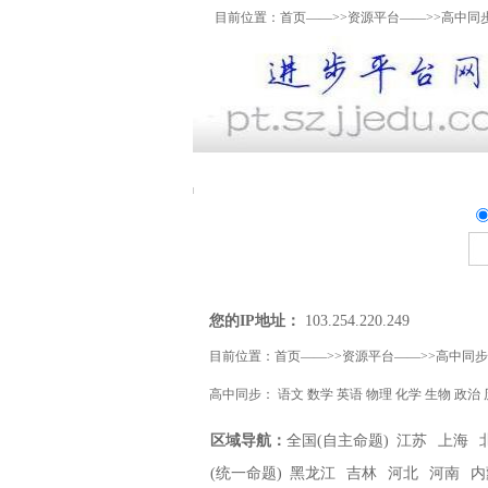
目前位置：
首页
——>>
资源平台
——>>高中同
资料上传
我要提问
精
您的IP地址：
103.254.220.249
目前位置：
首页
——>>
资源平台
——>>
高中同步
高中同步
：
语文
数学
英语
物理
化学
生物
政治
区域导航：
全国(自主命题)
江苏
上海
(统一命题)
黑龙江
吉林
河北
河南
内