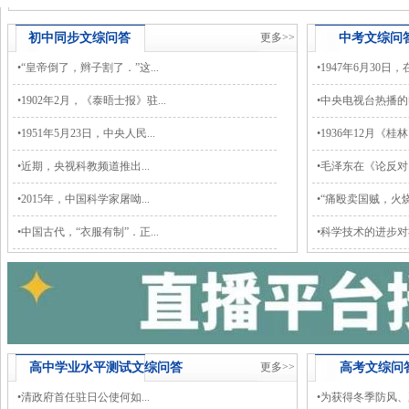
初中同步
文综
问答
更多>>
中考
文综
问
•
“皇帝倒了，辫子割了．”这...
•
1947年6月30日，
•
1902年2月，《泰晤士报》驻...
•
中央电视台热播的电
•
1951年5月23日，中央人民...
•
1936年12月《桂林
•
近期，央视科教频道推出...
•
毛泽东在《论反对日
•
2015年，中国科学家屠呦...
•
“痛殴卖国贼，火烧
•
中国古代，“衣服有制”．正...
•
科学技术的进步对社
高中学业水平测试
文综
问答
更多>>
高考
文综
问
•
清政府首任驻日公使何如...
•
为获得冬季防风、夏