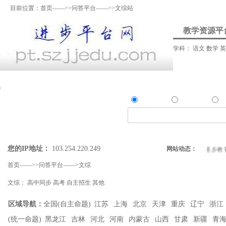
目前位置：
首页
——>>
问答平台
——>>文综站
教学资源平
学科：
语文
数学
资料上传
我要提问
我要解答
资讯发
资源
问答
资
精确搜索：
搜索资源类
搜索问答类
您的IP地址：
103.254.220.249
进步教育网广告位常年招租中！
网站动态：
|
2026苏州进步教
首页
——>>
问答平台
——>
文综
文综
：
高中同步
高考
自主招生
其他
区域导航：
全国(自主命题)
江苏
上海
北京
天津
重庆
辽宁
浙江
(统一命题)
黑龙江
吉林
河北
河南
内蒙古
山西
甘肃
新疆
青