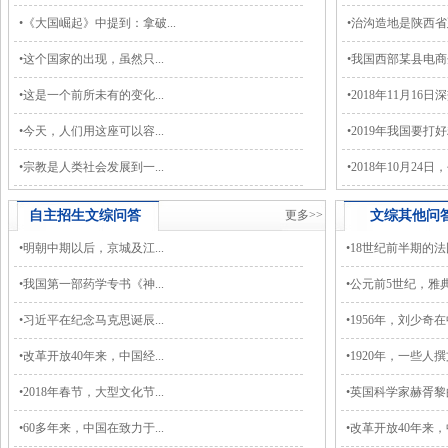
•
《大国崛起》中提到：拿破...
•
治沟造地是陕西省延
•
这个国家的出现，虽然只...
•
我国西部某县电商企
•
这是一个前所未有的变化...
•
2018年11月16日深
•
今天，人们用这座可以容...
•
2019年我国要打好精
•
宗教是人类社会发展到一...
•
2018年10月24日，
自主招生
文综
问答
更多>>
文综
其他问
•
明朝中期以后，京城及江...
•
18世纪前半期的法国
•
我国第一部药学专书《神...
•
公元前5世纪，雅典公
•
习近平在纪念马克思诞辰...
•
1956年，刘少奇在中
•
改革开放40年来，中国经...
•
1920年，一些人撰文
•
2018年春节，大型文化节...
•
英国科学家赫胥黎的
•
60多年来，中国在致力于...
•
改革开放40年来，中