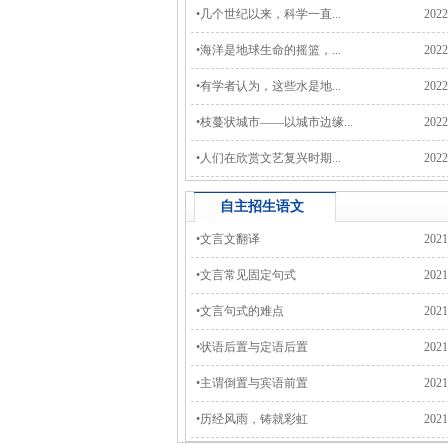
•
几个世纪以来，科学一直...
2022
•
海洋是地球生命的摇篮，...
2022
•
有学者认为，这些水是地...
2022
•
枝蔓状城市——以城市边缘...
2022
•
人们在欣赏文艺复兴时期...
2022
自主招生
语文
•
文言文翻译
2021
•
文言常见固定句式
2021
•
文言句式的难点
2021
•
状语后置与定语后置
2021
•
主谓倒置与宾语前置
2021
•
历经风雨，铸就彩虹
2021