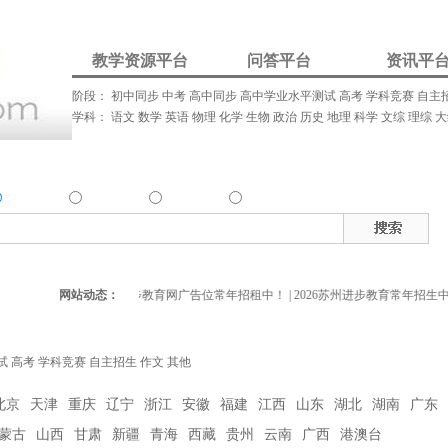
教学资源平台
问答平台
资讯平
阶段：
初中同步
中考
高中同步
高中学业水平测试
高考
学科竞赛
自主
学科：
语文
数学
英语
物理
化学
生物
政治
历史
地理
科学
文综
理综
大
我要解答
资讯发布
我要请家教
资源
问答
资讯
家教
热
确搜索：
搜索资源类
搜索问答类
搜索资讯类
搜索家教类
网站动态：
进步教育网广告位常年招租中！
|
2026苏州进步教育常年招生中
试
高考
学科竞赛
自主招生
作文
其他
北京
天津
重庆
辽宁
浙江
安徽
福建
江西
山东
湖北
湖南
广东
蒙古
山西
甘肃
新疆
青海
西藏
贵州
云南
广西
港澳台