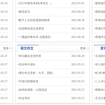
-03-18
•
2021年新高考Ⅱ高考语文（...
2023-07-01
•
那段孤
-03-18
•
秦琼卖马
2023-06-30
•
那段温
-03-18
•
数字人文的发展脉络梳理
2023-06-30
•
带着你
-03-18
•
互联网实现古老梦想
2023-06-30
•
带着叮
-03-18
•
《通鉴经事本末·贞观君臣...
2023-06-30
•
带着芳
更多>>
语文
作文
更多>>
其
-05-27
•
学问藏在沧浪亭里
2023-06-29
•
王戎死
-05-27
•
在好奇中成长
2021-05-25
•
宋人御
-05-27
•
满分作文赏析：今天，我想...
2021-05-25
•
枯 梧 
-05-27
•
不错过那股味道
2021-05-25
•
二人并
-05-27
•
这样的画面，让我流连
2021-05-25
•
商鞅布
-05-25
•
学会等待
2021-05-25
•
文言文