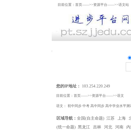
目前位置：
首页
——>>
资源平台
——>>语文站
资料上传
我要提问
精
您的IP地址：
103.254.220.249
目前位置：
首页
——>>
资源平台
——>>
语文
语文
：
初中同步
中考
高中同步
高中学业水平测
区域导航：
全国(自主命题)
江苏
上海
(统一命题)
黑龙江
吉林
河北
河南
内