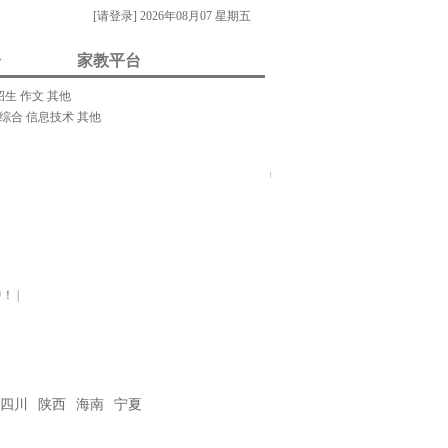
[请登录]
2026年08月07 星期五
台
家教平台
招生
作文
其他
综合
信息技术
其他
我要做家教/招生
门关键字：
教案
课件
视频
素材
试题
试卷
在
线
客
服
！
|
四川
陕西
海南
宁夏